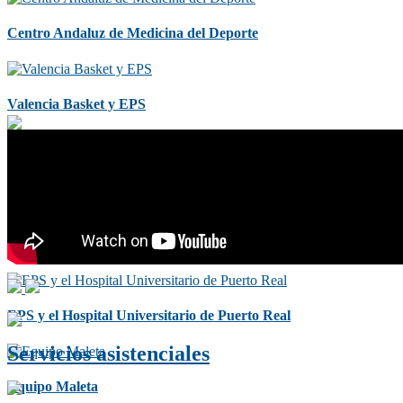
Centro Andaluz de Medicina del Deporte
Valencia Basket y EPS
Levante U.D.
Villarreal C.F.
EPS y el Hospital Universitario de Puerto Real
Servicios asistenciales
Equipo Maleta