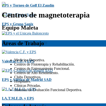
EPS y Torneo de Golf El Zaudín
Centros de magnetoterapia
EPS y Grupo Sanix
Equipo Maleta
Áreas de Trabajo
EPS y el Unicaja Baloncesto
Medicina Deportiva.
Valencia C.F. y EPS
Centros de Fisioterapia y Rehabilitación.
Centros de Entrenamiento Funcional.
Centros de Alto Rendimiento.
Clubs Deportivos.
EPS y Atlético de Madrid SAD
Hospitales.
Clínicas Privadas.
Sistemas de Evaluación Funcional Deportiva.
I.A.T.M.E.D. y EPS