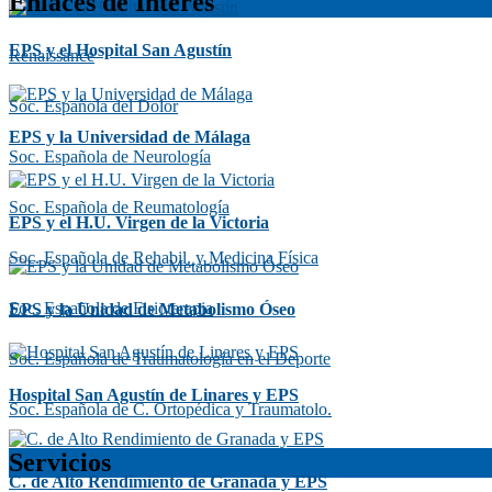
Enlaces de Interés
EPS y el Hospital San Agustín
Renaissance
Soc. Española del Dolor
EPS y la Universidad de Málaga
Soc. Española de Neurología
Soc. Española de Reumatología
EPS y el H.U. Virgen de la Victoria
Soc. Española de Rehabil. y Medicina Física
Soc. Española de Fisioterapia
EPS y la Unidad de Metabolismo Óseo
Soc. Española de Traumatología en el Deporte
Hospital San Agustín de Linares y EPS
Soc. Española de C. Ortopédica y Traumatolo.
Servicios
C. de Alto Rendimiento de Granada y EPS