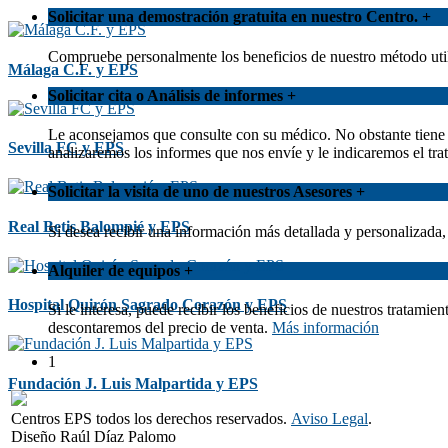
Solicitar una demostración gratuita en nuestro Centro.
+
Compruebe personalmente los beneficios de nuestro método util
Málaga C.F. y EPS
Solicitar cita o Análisis de informes
+
Le aconsejamos que consulte con su médico. No obstante tiene l
Sevilla FC y EPS
analizaremos los informes que nos envíe y le indicaremos el 
Solicitar la visita de uno de nuestros Asesores
+
Real Betis Balompié y EPS
Si desea recibir una información más detallada y personalizada
Alquiler de equipos
+
Hospital Quirón Sagrado Corazón y EPS
Si le interesa, puede recibir los beneficios de nuestros tratami
descontaremos del precio de venta.
Más información
1
Fundación J. Luis Malpartida y EPS
Centros EPS todos los derechos reservados.
Aviso Legal
.
Diseño Raúl Díaz Palomo