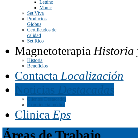
Lettino
Manic
Set Viva
Productos
Globus
Certificados de
calidad
Set Rico
Magnetoterapia
Historia 
Historia
Beneficios
Contacta
Localización
Noticias
Destacadas
Clientes Destacados
Experiencia médica
Clinica
Eps
Áreas de Trabajo