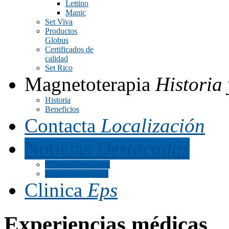
Lettino
Manic
Set Viva
Productos
Globus
Certificados de
calidad
Set Rico
Magnetoterapia
Historia 
Historia
Beneficios
Contacta
Localización
Noticias
Destacadas
Clientes Destacados
Experiencia médica
Clinica
Eps
Experiencias médicas