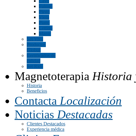
Cavo
Fulmio
Piego
Viera
Piano
Lettino
Manic
Set Viva
Productos
Globus
Certificados de
calidad
Set Rico
Magnetoterapia
Historia 
Historia
Beneficios
Contacta
Localización
Noticias
Destacadas
Clientes Destacados
Experiencia médica