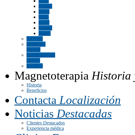
Cavo
Fulmio
Piego
Viera
Piano
Lettino
Manic
Set Viva
Productos
Globus
Certificados de
calidad
Set Rico
Magnetoterapia
Historia 
Historia
Beneficios
Contacta
Localización
Noticias
Destacadas
Clientes Destacados
Experiencia médica