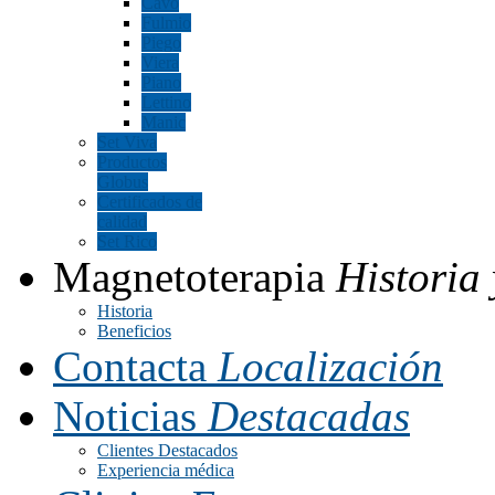
Cavo
Fulmio
Piego
Viera
Piano
Lettino
Manic
Set Viva
Productos
Globus
Certificados de
calidad
Set Rico
Magnetoterapia
Historia 
Historia
Beneficios
Contacta
Localización
Noticias
Destacadas
Clientes Destacados
Experiencia médica