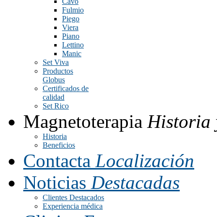
Cavo
Fulmio
Piego
Viera
Piano
Lettino
Manic
Set Viva
Productos
Globus
Certificados de
calidad
Set Rico
Magnetoterapia
Historia 
Historia
Beneficios
Contacta
Localización
Noticias
Destacadas
Clientes Destacados
Experiencia médica