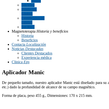
Manic
Set Viva
Productos
Globus
Certificados de
calidad
Set Rico
Magnetoterapia
Historia y beneficios
Historia
Beneficios
Contacta
Localización
Noticias
Destacadas
Clientes Destacados
Experiencia médica
Clinica
Eps
Aplicador Manic
De pequeño tamaño, nuestro aplicador Manic está diseñado para su apl
etc.) dado la profundidad de alcance de su campo magnético.
Forma de placa, peso 455 g., Dimensiones: 170 x 215 mm.