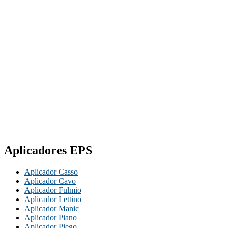
Aplicadores EPS
Aplicador Casso
Aplicador Cavo
Aplicador Fulmio
Aplicador Lettino
Aplicador Manic
Aplicador Piano
Aplicador Piego