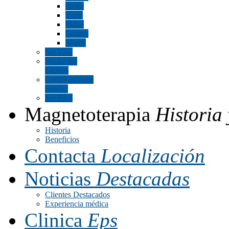
Piego
Viera
Piano
Lettino
Manic
Set Viva
Productos
Globus
Certificados de
calidad
Set Rico
Magnetoterapia
Historia 
Historia
Beneficios
Contacta
Localización
Noticias
Destacadas
Clientes Destacados
Experiencia médica
Clinica
Eps