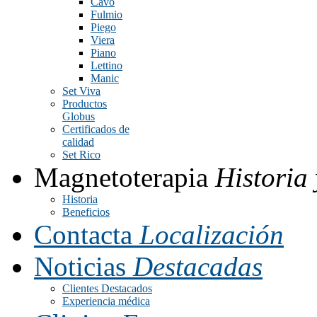
Cavo
Fulmio
Piego
Viera
Piano
Lettino
Manic
Set Viva
Productos
Globus
Certificados de
calidad
Set Rico
Magnetoterapia
Historia 
Historia
Beneficios
Contacta
Localización
Noticias
Destacadas
Clientes Destacados
Experiencia médica