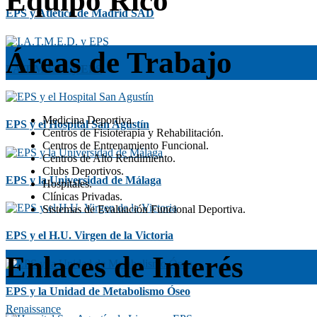
Equipo Rico
EPS y Atlético de Madrid SAD
Áreas de Trabajo
I.A.T.M.E.D. y EPS
Medicina Deportiva.
EPS y el Hospital San Agustín
Centros de Fisioterapia y Rehabilitación.
Centros de Entrenamiento Funcional.
Centros de Alto Rendimiento.
Clubs Deportivos.
EPS y la Universidad de Málaga
Hospitales.
Clínicas Privadas.
Sistemas de Evaluación Funcional Deportiva.
EPS y el H.U. Virgen de la Victoria
Enlaces de Interés
EPS y la Unidad de Metabolismo Óseo
Renaissance