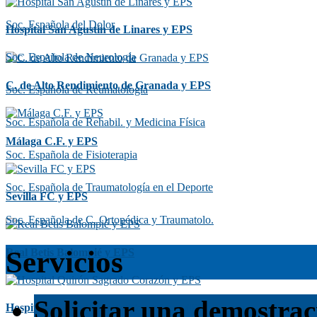
Soc. Española del Dolor
Hospital San Agustín de Linares y EPS
Soc. Española de Neurología
C. de Alto Rendimiento de Granada y EPS
Soc. Española de Reumatología
Soc. Española de Rehabil. y Medicina Física
Málaga C.F. y EPS
Soc. Española de Fisioterapia
Soc. Española de Traumatología en el Deporte
Sevilla FC y EPS
Soc. Española de C. Ortopédica y Traumatolo.
Servicios
Real Betis Balompié y EPS
Solicitar una demostrac
Hospital Quirón Sagrado Corazón y EPS