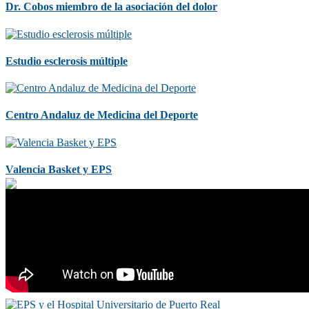
Dr. Cobos miembro de la asociación del dolor
Estudio esclerosis múltiple
Centro Andaluz de Medicina del Deporte
Valencia Basket y EPS
Levante U.D.
Villarreal C.F.