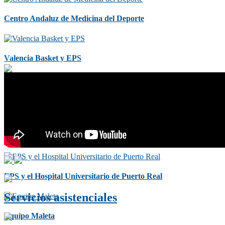
Centro Andaluz de Medicina del Deporte
Valencia Basket y EPS
Levante U.D.
Villarreal C.F.
EPS y el Hospital Universitario de Puerto Real
Servicios asistenciales
Equipo Maleta