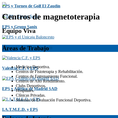
EPS y Torneo de Golf El Zaudín
Centros de magnetoterapia
EPS y Grupo Sanix
Equipo Viva
Áreas de Trabajo
EPS y el Unicaja Baloncesto
Medicina Deportiva.
Valencia C.F. y EPS
Centros de Fisioterapia y Rehabilitación.
Centros de Entrenamiento Funcional.
Centros de Alto Rendimiento.
Clubs Deportivos.
EPS y Atlético de Madrid SAD
Hospitales.
Clínicas Privadas.
Sistemas de Evaluación Funcional Deportiva.
I.A.T.M.E.D. y EPS