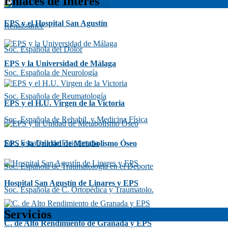
Enlaces de Interés
EPS y el Hospital San Agustín
Renaissance
Soc. Española del Dolor
EPS y la Universidad de Málaga
Soc. Española de Neurología
Soc. Española de Reumatología
EPS y el H.U. Virgen de la Victoria
Soc. Española de Rehabil. y Medicina Física
Soc. Española de Fisioterapia
EPS y la Unidad de Metabolismo Óseo
Soc. Española de Traumatología en el Deporte
Hospital San Agustín de Linares y EPS
Soc. Española de C. Ortopédica y Traumatolo.
Servicios
C. de Alto Rendimiento de Granada y EPS