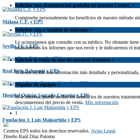
Solicitar una demostración gratuita en nuestro Centro.
+
Compruebe personalmente los beneficios de nuestro método util
Málaga C.F. y EPS
Solicitar cita o Análisis de informes
+
Le aconsejamos que consulte con su médico. No obstante tiene l
Sevilla FC y EPS
analizaremos los informes que nos envíe y le indicaremos el 
Solicitar la visita de uno de nuestros Asesores
+
Real Betis Balompié y EPS
Si desea recibir una información más detallada y personalizada
Alquiler de equipos
+
Hospital Quirón Sagrado Corazón y EPS
Si le interesa, puede recibir los beneficios de nuestros tratami
descontaremos del precio de venta.
Más información
1
Fundación J. Luis Malpartida y EPS
Centros EPS todos los derechos reservados.
Aviso Legal
.
Diseño Raúl Díaz Palomo